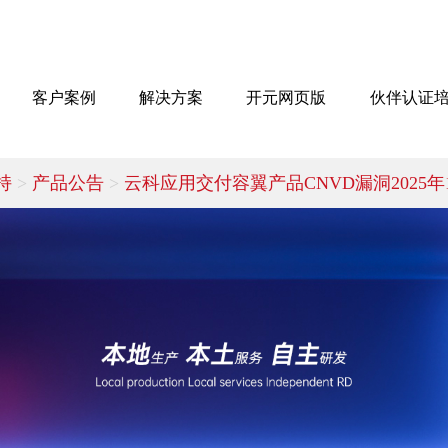
客户案例
解决方案
开元网页版
伙伴认证
持
>
产品公告
>
云科应用交付容翼产品CNVD漏洞2025年